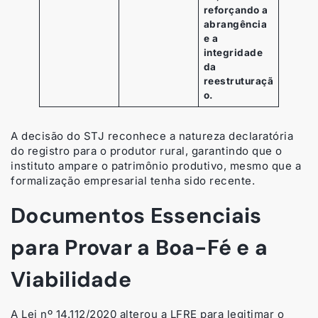
reforçando a
abrangência
e a
integridade
da
reestruturaçã
o.
A decisão do STJ reconhece a natureza declaratória
do registro para o produtor rural, garantindo que o
instituto ampare o patrimônio produtivo, mesmo que a
formalização empresarial tenha sido recente.
Documentos Essenciais
para Provar a Boa-Fé e a
Viabilidade
A Lei nº 14.112/2020 alterou a LFRE para legitimar o