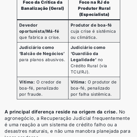
Foco da Crítica da
Foco na RJ do
Banalização (Geral)
Produtor Rural
(Especialista)
Devedor
Produtor de boa-fé
oportunista/Má-fé
cuja crise é sistêmica
que fabrica a crise.
ou climática.
Judiciário como
Judiciário como
‘Balcão de Negócios’
‘Guardião da
para planos abusivos.
Legalidade’
no
Crédito Rural (via
TCU/RJ).
Vítima:
O credor de
Vítima:
O produtor de
boa-fé, penalizado
boa-fé, penalizado
por fraude.
por falha sistêmica.
A principal diferença reside na origem da crise.
No
agronegócio, a Recuperação Judicial frequentemente
é uma reação a um sistema de crédito falho ou a
desastres naturais, e não uma manobra planejada para