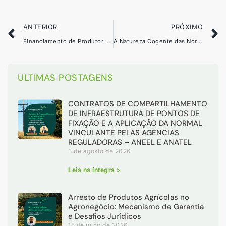
ANTERIOR
PRÓXIMO
Financiamento de Produtor Rural pós-pedido de recuperação judicial e a natureza extraconcursal do Crédito
A Natureza Cogente das Normas Agrárias e a Aplicação do Princípio da Causalidade no REsp 1.980.953/RS
ULTIMAS POSTAGENS
CONTRATOS DE COMPARTILHAMENTO
DE INFRAESTRUTURA DE PONTOS DE
FIXAÇÃO E A APLICAÇÃO DA NORMAL
VINCULANTE PELAS AGÊNCIAS
REGULADORAS – ANEEL E ANATEL
3 de agosto de 2026
Leia na íntegra >
Arresto de Produtos Agrícolas no
Agronegócio: Mecanismo de Garantia
e Desafios Jurídicos
15 de julho de 2026