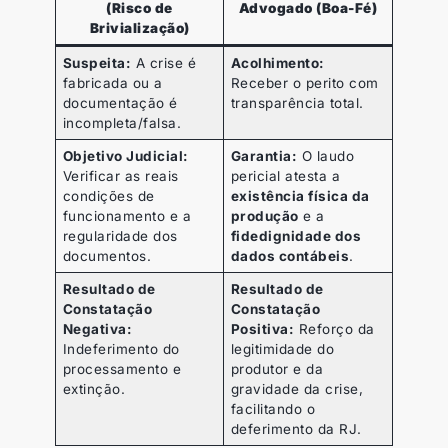
(Risco de
Advogado (Boa-Fé)
Brivialização)
Suspeita:
A crise é
Acolhimento:
fabricada ou a
Receber o perito com
documentação é
transparência total.
incompleta/falsa.
Objetivo Judicial:
Garantia:
O laudo
Verificar as reais
pericial atesta a
condições de
existência física da
funcionamento e a
produção
e a
regularidade dos
fidedignidade dos
documentos.
dados contábeis
.
Resultado de
Resultado de
Constatação
Constatação
Negativa:
Positiva:
Reforço da
Indeferimento do
legitimidade do
processamento e
produtor e da
extinção.
gravidade da crise,
facilitando o
deferimento da RJ.