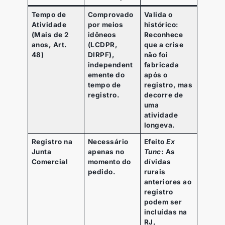
Tempo de
Comprovado
Valida o
Atividade
por meios
histórico:
(Mais de 2
idôneos
Reconhece
anos, Art.
(LCDPR,
que a crise
48)
DIRPF),
não foi
independent
fabricada
emente do
após o
tempo de
registro, mas
registro.
decorre de
uma
atividade
longeva.
Registro na
Necessário
Efeito
Ex
Junta
apenas no
Tunc
: As
Comercial
momento do
dívidas
pedido.
rurais
anteriores ao
registro
podem ser
incluídas na
RJ,