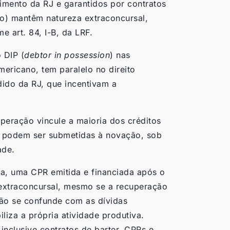
imento da RJ e garantidos por contratos
do) mantêm natureza extraconcursal,
e art. 84, I-B, da LRF.
 DIP (
debtor in possession
) nas
ericano, tem paralelo no direito
dido da RJ, que incentivam a
peração vincule a maioria dos créditos
o podem ser submetidas à novação, sob
ade.
a, uma CPR emitida e financiada após o
 extraconcursal, mesmo se a recuperação
não se confunde com as dívidas
iliza a própria atividade produtiva.
inclusive contratos de barter, CPRs e