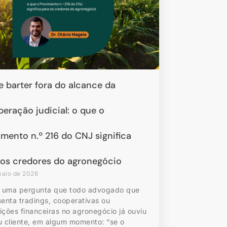
e barter fora do alcance da
peração judicial: o que o
imento n.º 216 do CNJ significa
 os credores do agronegócio
maio de 2026
e uma pergunta que todo advogado que
senta tradings, cooperativas ou
uições financeiras no agronegócio já ouviu
u cliente, em algum momento: “se o