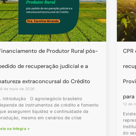
Financiamento de Produtor Rural pós-
CPR 
pedido de recuperação judicial e a
recu
natureza extraconcursal do Crédito
Prov
26 de maio de 2026
para
1. Introdução O agronegócio brasileiro
12 de 
depende de instrumentos de crédito e fomento
que assegurem liquidez e continuidade da
Exist
produção, mesmo em cenários de crise
repre
instit
eia na íntegra >
do se