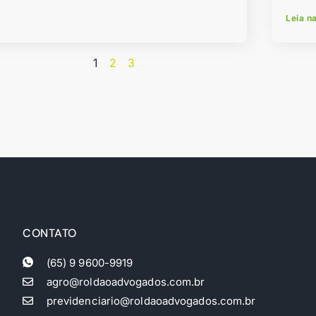
Leia n
1
2
3
CONTATO
(65) 9 9600-9919
agro@roldaoadvogados.com.br
previdenciario@roldaoadvogados.com.br