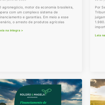
O agronegócio, motor da economia brasileira,
Por S
opera com um complexo sistema de
Tribun
financiamento e garantias. Em meio a esse
julga
cenário, o arresto de produtos agrícolas
1.980
impor
eia na íntegra >
Leia n